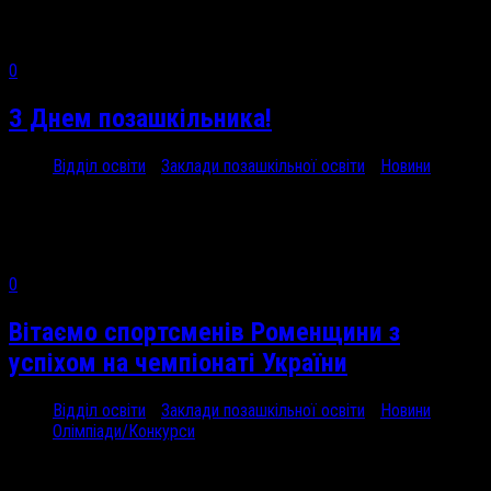
Стипендії голови...
0
З Днем позашкільника!
Відділ освіти
/
Заклади позашкільної освіти
/
Новини
20 Вер, 2024
Щороку в...
0
Вітаємо спортсменів Роменщини з
успіхом на чемпіонаті України
Відділ освіти
/
Заклади позашкільної освіти
/
Новини
/
Олімпіади/Конкурси
19 Вер, 2024
Нещодавно у...