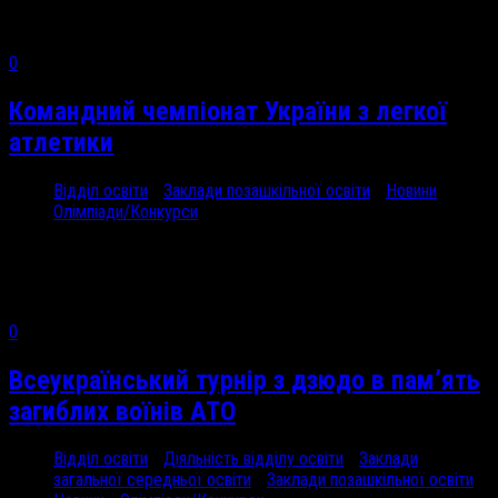
0
Командний чемпіонат України з легкої
атлетики
Відділ освіти
/
Заклади позашкільної освіти
/
Новини
/
Олімпіади/Конкурси
30 Вер, 2024
29 вересня...
0
Всеукраїнський турнір з дзюдо в пам’ять
загиблих воїнів АТО
Відділ освіти
/
Діяльність відділу освіти
/
Заклади
загальної середньої освіти
/
Заклади позашкільної освіти
/