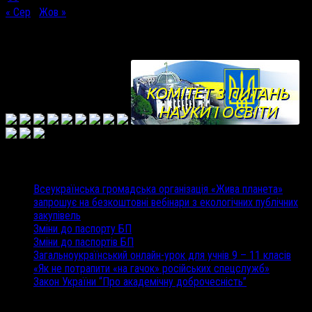
« Сер
Жов »
Корисні посилання
Недавні записи
Всеукраїнська громадська організація «Жива планета»
запрошує на безкоштовні вебінари з екологічних публічних
закупівель
Зміни до паспорту БП
Зміни до паспортів БП
Загальноукраїнський онлайн-урок для учнів 9 – 11 класів
«Як не потрапити «на гачок» російських спецслужб»
Закон України “Про академічну доброчесність”
Відділ освіти Роменської міської ради Сумської області © 2026.