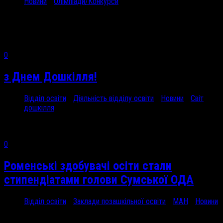
Новини
/
Олімпіади/Конкурси
30 Вер, 2024
Днями в...
0
з Днем Дошкілля!
Відділ освіти
/
Діяльність відділу освіти
/
Новини
/
Світ
дошкілля
29 Вер, 2024
0
Роменські здобувачі осіти стали
стипендіатами голови Сумської ОДА
Відділ освіти
/
Заклади позашкільної освіти
/
МАН
/
Новини
27 Вер, 2024