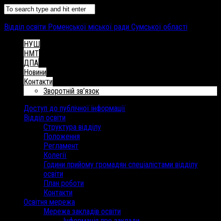
Відділ освіти Роменської міської ради Сумської області
НУШ
НМТ
ДПА
Новини
Контакти
Зворотній зв’язок
Доступ до публічної інформації
Відділ освіти
Структура відділу
Положення
Регламент
Колегії
Години прийому громадян спеціалістами відділу
освіти
План роботи
Контакти
Освітня мережа
Мережа закладів освіти
Інформація про заклади