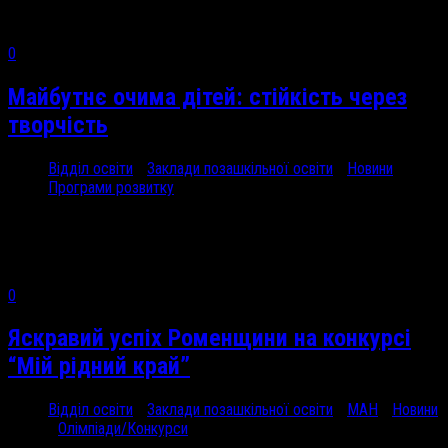
0
Майбутнє очима дітей: стійкість через
творчість
Відділ освіти
/
Заклади позашкільної освіти
/
Новини
/
Програми розвитку
19 Вер, 2024
До Дня...
0
Яскравий успіх Роменщини на конкурсі
“Мій рідний край”
Відділ освіти
/
Заклади позашкільної освіти
/
МАН
/
Новини
/
Олімпіади/Конкурси
18 Вер, 2024