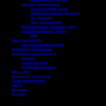
Заклади дошкільні освіти
Для турботливих батьків
Нормативно-правові документи
Світ дошкілля
Літнє оздоровлення
Зкалади загальної середньої освіти
Заклади позашкільної освіти
МАН
Фінансова звітність
Централізована бухгалтерія
Нормативно-правова база
Інклюзивно-ресурсний центр
Контакти
Основні завдання
Нормативні документи
Карта сайту
Інструкція з діловодства
Профспілковий вісник
Накази
Звернення
Атестація
/
Вересень 2024