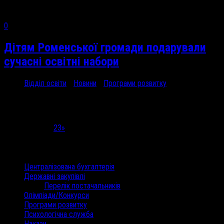
0
Дітям Роменської громади подарували
сучасні освітні набори
Відділ освіти
/
Новини
/
Програми розвитку
17 Вер, 2024
Проєкт «Комплексний...
Сторінка 1 з 3
1
2
3
»
Категорії
Централізована бухгалтерія
Державні закупівлі
Перелік постачальників
Олімпіади/Конкурси
Програми розвитку
Психологічна служба
Накази