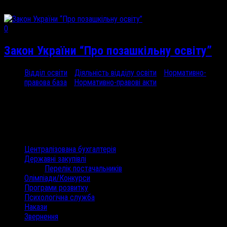
0
Закон України “Про позашкільну освіту”
Відділ освіти
/
Діяльність відділу освіти
/
Нормативно-
правова база
/
Нормативно-правові акти
27 Чер, 2000
Закон України...
Категорії
Централізована бухгалтерія
Державні закупівлі
Перелік постачальників
Олімпіади/Конкурси
Програми розвитку
Психологічна служба
Накази
Звернення