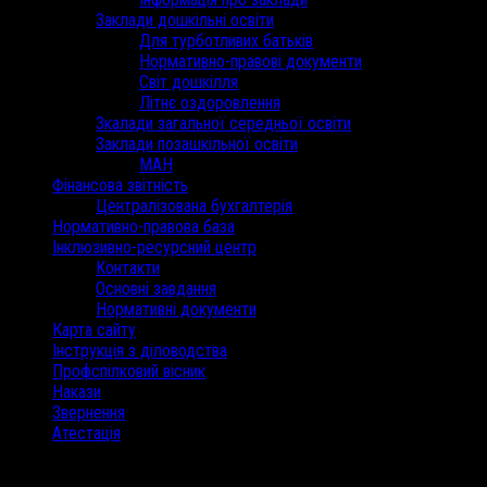
Заклади дошкільні освіти
Для турботливих батьків
Нормативно-правові документи
Світ дошкілля
Літнє оздоровлення
Зкалади загальної середньої освіти
Заклади позашкільної освіти
МАН
Фінансова звітність
Централізована бухгалтерія
Нормативно-правова база
Інклюзивно-ресурсний центр
Контакти
Основні завдання
Нормативні документи
Карта сайту
Інструкція з діловодства
Профспілковий вісник
Накази
Звернення
Атестація
/
Червень 2000