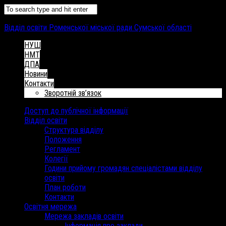
Відділ освіти Роменської міської ради Сумської області
НУШ
НМТ
ДПА
Новини
Контакти
Зворотній зв’язок
Доступ до публічної інформації
Відділ освіти
Структура відділу
Положення
Регламент
Колегії
Години прийому громадян спеціалістами відділу
освіти
План роботи
Контакти
Освітня мережа
Мережа закладів освіти
Інформація про заклади