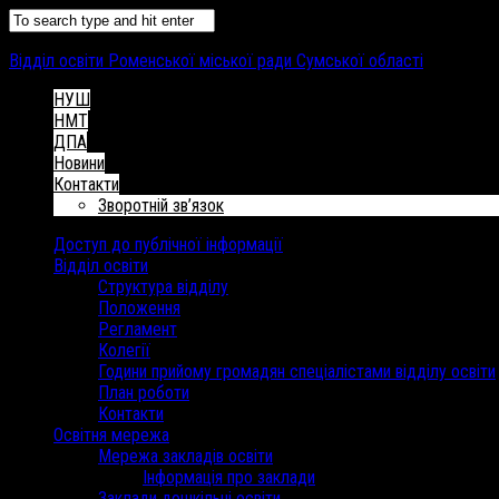
Відділ освіти Роменської міської ради Сумської області
НУШ
НМТ
ДПА
Новини
Контакти
Зворотній зв’язок
Доступ до публічної інформації
Відділ освіти
Структура відділу
Положення
Регламент
Колегії
Години прийому громадян спеціалістами відділу освіти
План роботи
Контакти
Освітня мережа
Мережа закладів освіти
Інформація про заклади
Заклади дошкільні освіти