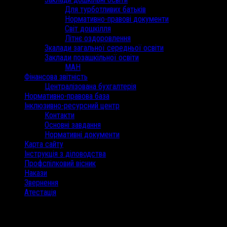
Для турботливих батьків
Нормативно-правові документи
Світ дошкілля
Літнє оздоровлення
Зкалади загальної середньої освіти
Заклади позашкільної освіти
МАН
Фінансова звітність
Централізована бухгалтерія
Нормативно-правова база
Інклюзивно-ресурсний центр
Контакти
Основні завдання
Нормативні документи
Карта сайту
Інструкція з діловодства
Профспілковий вісник
Накази
Звернення
Атестація
/
Травень 2020