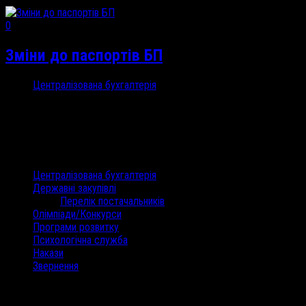
0
Зміни до паспортів БП
Централізована бухгалтерія
6 Тра, 2020
Паспорт 1010...
Категорії
Централізована бухгалтерія
Державні закупівлі
Перелік постачальників
Олімпіади/Конкурси
Програми розвитку
Психологічна служба
Накази
Звернення
Останні коментарі