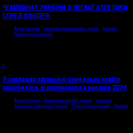
ЧЕМПІОНАТ УКРАЇНИ З ЛЕГКОЇ АТЛЕТИКИ
СЕРЕД ЮНІОРІВ
Відділ освіти
/
Заклади позашкільної освіти
/
Новини
/
Олімпіади/Конкурси
25 Чер, 2024
22 –...
0
У закладах загальної середньої освіти
закінчилась відпочинкова кампанія 2024
Відділ освіти
/
Діяльність відділу освіти
/
Заклади
загальної середньої освіти
/
Літнє оздоровлення
/
Новини
25 Чер, 2024
У Роменській територіальній...