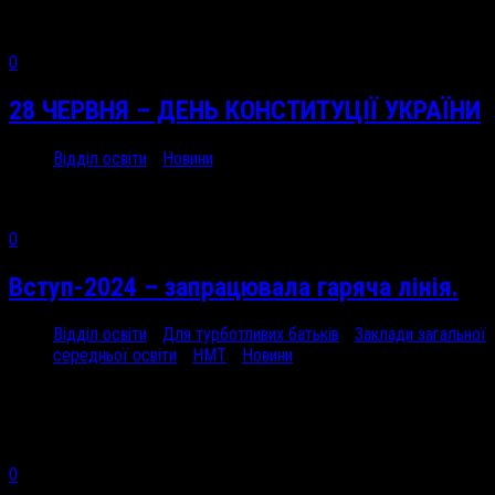
0
28 ЧЕРВНЯ – ДЕНЬ КОНСТИТУЦІЇ УКРАЇНИ
Відділ освіти
/
Новини
28 Чер, 2024
0
Вступ-2024 – запрацювала гаряча лінія.
Відділ освіти
/
Для турботливих батьків
/
Заклади загальної
середньої освіти
/
НМТ
/
Новини
25 Чер, 2024
Результати вступних...
0