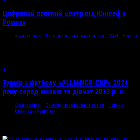
Цифровий освітній ​центр від Юнісеф у
Ромнах
Відділ освіти
/
Заклади позашкільної освіти
/
МАН
/
Новини
15 Чер, 2024
Це безпечний...
0
Турнір з футболу «ALLIANCE-CUP» 2024
року серед юнаків та дівчат 2013 р. н.
Відділ освіти
/
Заклади позашкільної освіти
/
Новини
/
Олімпіади/Конкурси
13 Чер, 2024
2 червня...