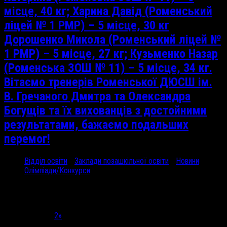
місце, 40 кг; Харина Давід (Роменський
ліцей № 1 РМР) – 5 місце, 30 кг
Дорошенко Микола (Роменський ліцей №
1 РМР) – 5 місце, 27 кг; Кузьменко Назар
(Роменська ЗОШ № 11) – 5 місце, 34 кг.
Вітаємо тренерів Роменської ДЮСШ ім.
В. Гречаного Дмитра та Олександра
Богущів та їх вихованців з достойними
результатами, бажаємо подальших
перемог!
Відділ освіти
/
Заклади позашкільної освіти
/
Новини
/
Олімпіади/Конкурси
12 Чер, 2024
11 червня...
Сторінка 1 з 2
1
2
»