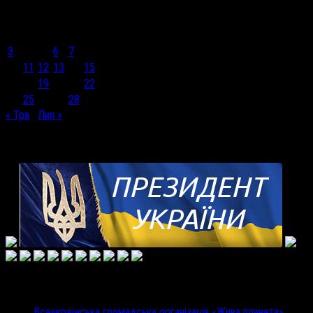
Червень 2024
Пн
Вт
Ср
Чт
Пт
Сб
Нд
1
2
3
4
5
6
7
8
9
10
11
12
13
14
15
16
17
18
19
20
21
22
23
24
25
26
27
28
29
30
« Тра
Лип »
Корисні посилання
Недавні записи
Всеукраїнська громадська організація «Жива планета»