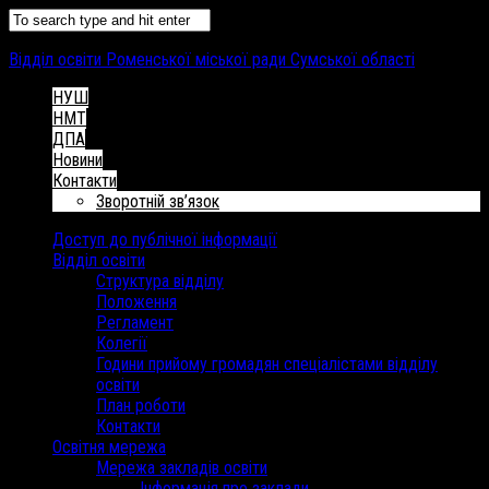
Відділ освіти Роменської міської ради Сумської області
НУШ
НМТ
ДПА
Новини
Контакти
Зворотній зв’язок
Доступ до публічної інформації
Відділ освіти
Структура відділу
Положення
Регламент
Колегії
Години прийому громадян спеціалістами відділу
освіти
План роботи
Контакти
Освітня мережа
Мережа закладів освіти
Інформація про заклади