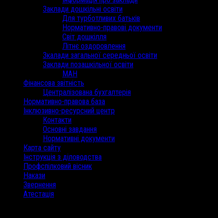
Заклади дошкільні освіти
Для турботливих батьків
Нормативно-правові документи
Світ дошкілля
Літнє оздоровлення
Зкалади загальної середньої освіти
Заклади позашкільної освіти
МАН
Фінансова звітність
Централізована бухгалтерія
Нормативно-правова база
Інклюзивно-ресурсний центр
Контакти
Основні завдання
Нормативні документи
Карта сайту
Інструкція з діловодства
Профспілковий вісник
Накази
Звернення
Атестація
/
Червень 2024