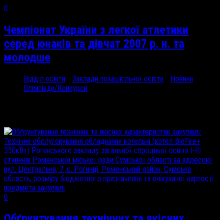
0
Чемпіонат України з легкої атлетики
серед юнаків та дівчат 2007 р. н. та
молодше
Відділ освіти
/
Заклади позашкільної освіти
/
Новини
/
Олімпіади/Конкурси
22 Чер, 2024
18-20 червня...
0
Обґрунтування технічних та якісних