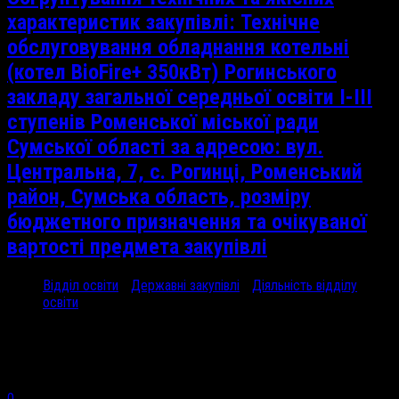
характеристик закупівлі: Технічне
обслуговування обладнання котельні
(котел BioFire+ 350кВт) Рогинського
закладу загальної середньої освіти І-ІІІ
ступенів Роменської міської ради
Сумської області за адресою: вул.
Центральна, 7, с. Рогинці, Роменський
район, Сумська область, розміру
бюджетного призначення та очікуваної
вартості предмета закупівлі
Відділ освіти
/
Державні закупівлі
/
Діяльність відділу
освіти
19 Чер, 2024
Обгрунтування Технічне...
0