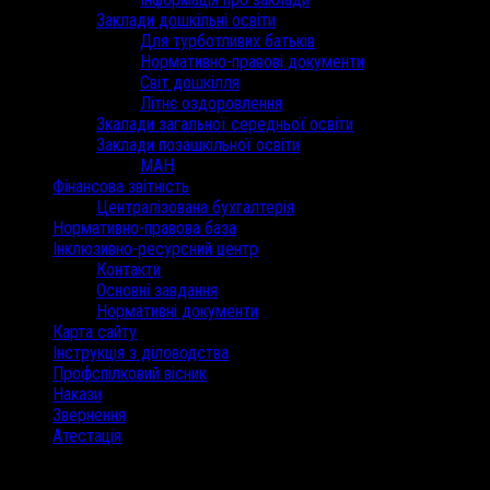
Заклади дошкільні освіти
Для турботливих батьків
Нормативно-правові документи
Світ дошкілля
Літнє оздоровлення
Зкалади загальної середньої освіти
Заклади позашкільної освіти
МАН
Фінансова звітність
Централізована бухгалтерія
Нормативно-правова база
Інклюзивно-ресурсний центр
Контакти
Основні завдання
Нормативні документи
Карта сайту
Інструкція з діловодства
Профспілковий вісник
Накази
Звернення
Атестація
/
Серпень 2018