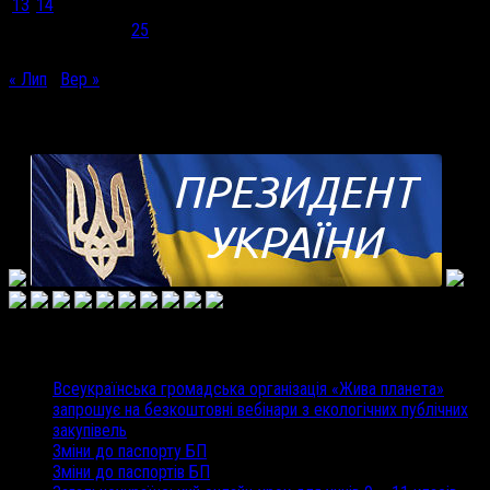
13
14
15
16
17
18
19
20
21
22
23
24
25
26
27
28
29
30
31
« Лип
Вер »
Корисні посилання
Недавні записи
Всеукраїнська громадська організація «Жива планета»
запрошує на безкоштовні вебінари з екологічних публічних
закупівель
Зміни до паспорту БП
Зміни до паспортів БП