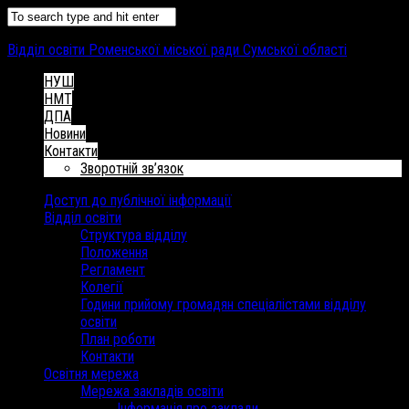
Відділ освіти Роменської міської ради Сумської області
НУШ
НМТ
ДПА
Новини
Контакти
Зворотній зв’язок
Доступ до публічної інформації
Відділ освіти
Структура відділу
Положення
Регламент
Колегії
Години прийому громадян спеціалістами відділу
освіти
План роботи
Контакти
Освітня мережа
Мережа закладів освіти
Інформація про заклади