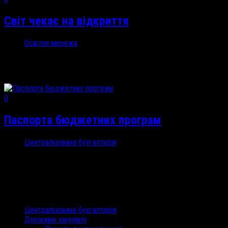
Світ чекає на відкриття
Освітня мережа
13 Сер, 2018
“Світ чекає...
0
Паспорта бюджетних програм
Централізована бухгалтерія
7 Сер, 2018
метод.к-т№2Інші програми...
Категорії
Централізована бухгалтерія
Державні закупівлі