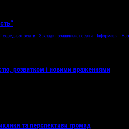
ість”
ї середньої освіти
/
Заклади позашкільної освіти
/
Інформація
/
Нор
истю, розвитком і новими враженнями
виклики та перспективи громад