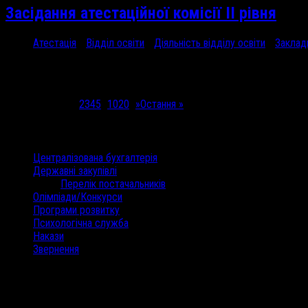
Засідання атестаційної комісії ІІ рівня
Атестація
/
Відділ освіти
/
Діяльність відділу освіти
/
Заклад
24 Кві, 2026
У Відділі...
Сторінка 1 з 24
1
2
3
4
5
...
10
20
...
»
Остання »
Категорії
Централізована бухгалтерія
Державні закупівлі
Перелік постачальників
Олімпіади/Конкурси
Програми розвитку
Психологічна служба
Накази
Звернення
Останні коментарі
Архіви