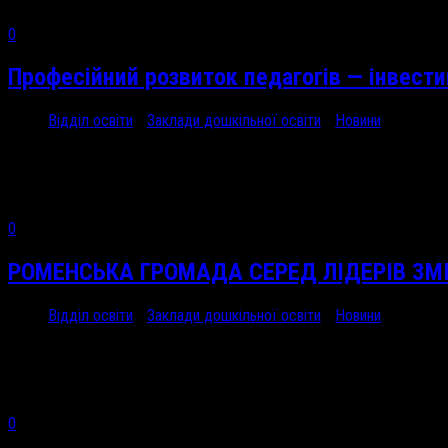
0
Професійний розвиток педагогів — інвести
Відділ освіти
/
Заклади дошкільної освіти
/
Новини
8 Тра, 2026
Постійне професійне...
0
РОМЕНСЬКА ГРОМАДА СЕРЕД ЛІДЕРІВ ЗМІ
Відділ освіти
/
Заклади дошкільної освіти
/
Новини
5 Тра, 2026
28–30 квітня...
0