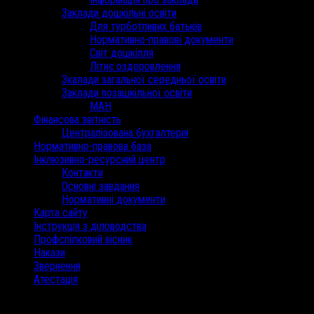
Заклади дошкільні освіти
Для турботливих батьків
Нормативно-правові документи
Світ дошкілля
Літнє оздоровлення
Зкалади загальної середньої освіти
Заклади позашкільної освіти
МАН
Фінансова звітність
Централізована бухгалтерія
Нормативно-правова база
Інклюзивно-ресурсний центр
Контакти
Основні завдання
Нормативні документи
Карта сайту
Інструкція з діловодства
Профспілковий вісник
Накази
Звернення
Атестація
/
Вересень 2021