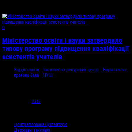
З 09-...
0
Міністерство освіти і науки затвердило
типову програму підвищення кваліфікації
асистентів учителів
Відділ освіти
/
Інклюзивно-ресурсний центр
/
Нормативно-
правова база
/
НУШ
20 Вер, 2021
МОН затвердило...
Сторінка 1 з 4
1
2
3
4
»
Категорії
Централізована бухгалтерія
Державні закупівлі