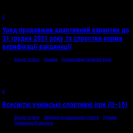
https://cutt.ly/GEgrrri
0
Уряд продовжив адаптивний карантин до
31 грудня 2021 року та спростив норми
верифікації вакцинації
Відділ освіти
/
Новини
/
Нормативно-правова база
21 Вер, 2021
Уряд продовжив...
0
Всесвітні учнівські спортивні ігри (U–15)
Відділ освіти
/
Заклади позашкільної освіти
/
Новини
/
Олімпіади/Конкурси
20 Вер, 2021