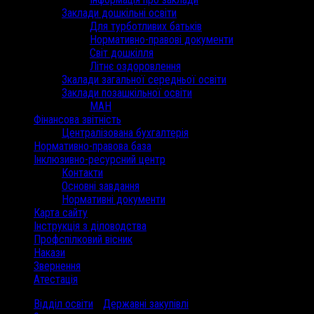
Заклади дошкільні освіти
Для турботливих батьків
Нормативно-правові документи
Світ дошкілля
Літнє оздоровлення
Зкалади загальної середньої освіти
Заклади позашкільної освіти
МАН
Фінансова звітність
Централізована бухгалтерія
Нормативно-правова база
Інклюзивно-ресурсний центр
Контакти
Основні завдання
Нормативні документи
Карта сайту
Інструкція з діловодства
Профспілковий вісник
Накази
Звернення
Атестація
Відділ освіти
/
Державні закупівлі