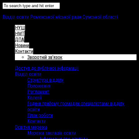
Відділ освіти Роменської міської ради Сумської області
НУШ
НМТ
ДПА
Новини
Контакти
Зворотній зв’язок
Доступ до публічної інформації
Відділ освіти
Структура відділу
Положення
Регламент
Колегії
Години прийому громадян спеціалістами відділу
освіти
План роботи
Контакти
Освітня мережа
Мережа закладів освіти
Інформація про заклади