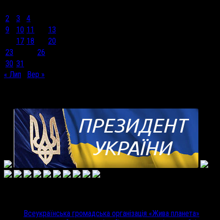
1
2
3
4
5
6
7
8
9
10
11
12
13
14
15
16
17
18
19
20
21
22
23
24
25
26
27
28
29
30
31
« Лип
Вер »
Корисні посилання
Недавні записи
Всеукраїнська громадська організація «Жива планета»