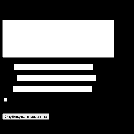
Ваша e-mail адреса не оприлюднюватиметься.
Обов’язкові поля
позначені
*
Коментар
*
Ім'я
*
Email
*
Сайт
Зберегти моє ім'я, e-mail, та адресу сайту в цьому браузері
для моїх подальших коментарів.
Категорії