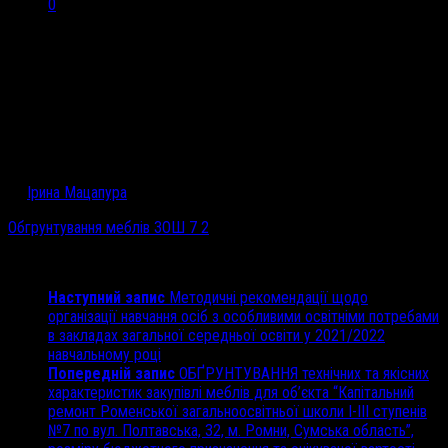
0
ОБҐРУНТУВАННЯ технічних та якісних характеристик
закупівлі меблів для об’єкта “Капітальний ремонт
Роменської загальноосвітньої школи I-III ступенів
№7 по вул. Полтавська, 32, м. Ромни, Сумська
область”, розміру бюджетного призначення та
очікуваної вартості предмета закупівлі
by
Ірина Мацапура
· 31.08.2021
Обгрунтування меблів ЗОШ 7 2
Share
Наступний запис
Методичні рекомендації щодо
організації навчання осіб з особливими освітніми потребами
в закладах загальної середньої освіти у 2021/2022
навчальному році
Попередній запис
ОБҐРУНТУВАННЯ технічних та якісних
характеристик закупівлі меблів для об’єкта “Капітальний
ремонт Роменської загальноосвітньої школи I-III ступенів
№7 по вул. Полтавська, 32, м. Ромни, Сумська область”,