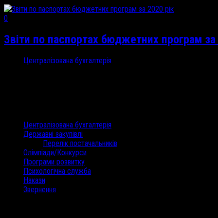
0
Звіти по паспортах бюджетних програм за 
Централізована бухгалтерія
29 Січ, 2021
0160 1010...
Категорії
Централізована бухгалтерія
Державні закупівлі
Перелік постачальників
Олімпіади/Конкурси
Програми розвитку
Психологічна служба
Накази
Звернення
Останні коментарі