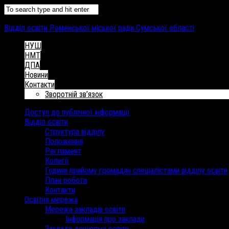
Відділ освіти Роменської міської ради Сумської області
НУШ
НМТ
ДПА
Новини
Контакти
Зворотній зв’язок
Доступ до публічної інформації
Відділ освіти
Структура відділу
Положення
Регламент
Колегії
Години прийому громадян спеціалістами відділу освіти
План роботи
Контакти
Освітня мережа
Мережа закладів освіти
Інформація про заклади
Заклади дошкільні освіти