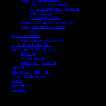
Для турботливих батьків
Нормативно-правові документи
Світ дошкілля
Літнє оздоровлення
Зкалади загальної середньої освіти
Заклади позашкільної освіти
МАН
Фінансова звітність
Централізована бухгалтерія
Нормативно-правова база
Інклюзивно-ресурсний центр
Контакти
Основні завдання
Нормативні документи
Карта сайту
Інструкція з діловодства
Профспілковий вісник
Накази
Звернення
Атестація
/
29 Січня, 2021